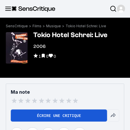
SensCritique
>
Films
>
Musique
>
Tokio Hotel Schrei: Live
Tokio Hotel Schrei: Live
2006
1
0
0
Ma note
ÉCRIRE UNE CRITIQUE