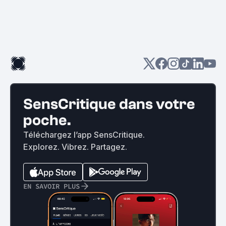
SensCritique dans votre
poche.
Téléchargez l’app SensCritique.
Explorez. Vibrez. Partagez.
EN SAVOIR PLUS