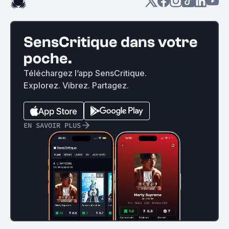
SensCritique dans votre
poche.
Téléchargez l’app SensCritique.
Explorez. Vibrez. Partagez.
EN SAVOIR PLUS