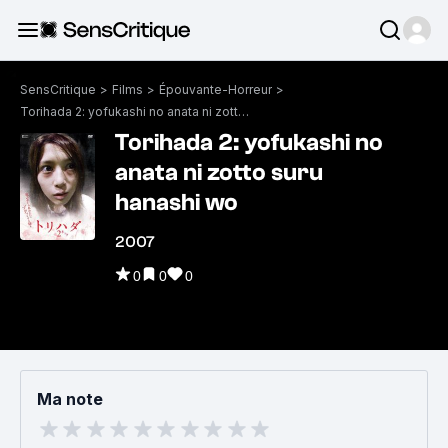
SensCritique
>
Films
>
Épouvante-Horreur
>
Torihada 2: yofukashi no anata ni zotto suru hanashi wo
Torihada 2: yofukashi no
anata ni zotto suru
hanashi wo
2007
0
0
0
Ma note