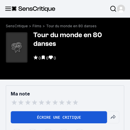
SensCritique
>
Films
>
Tour du monde en 80 danses
Tour du monde en 80
danses
0
0
0
Ma note
ÉCRIRE UNE CRITIQUE