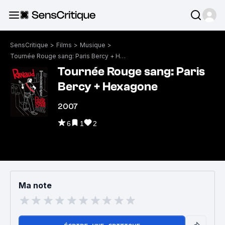
SensCritique
>
Films
>
Musique
>
Tournée Rouge sang: Paris Bercy + Hexagone
Tournée Rouge sang: Paris
Bercy + Hexagone
2007
6
1
2
Ma note