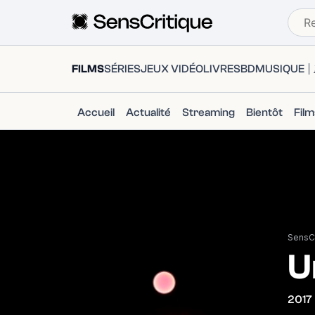
FILMS
SÉRIES
JEUX VIDÉO
LIVRES
BD
MUSIQUE
Accueil
Actualité
Streaming
Bientôt
Fil
SensCr
U
2017