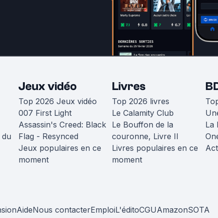
Jeux vidéo
Livres
B
Top 2026 Jeux vidéo
Top 2026 livres
To
007 First Light
Le Calamity Club
Une
Assassin's Creed: Black
Le Bouffon de la
La 
 du
Flag - Resynced
couronne, Livre II
One
Jeux populaires en ce
Livres populaires en ce
Act
moment
moment
nsion
Aide
Nous contacter
Emploi
L'édito
CGU
Amazon
SOTA