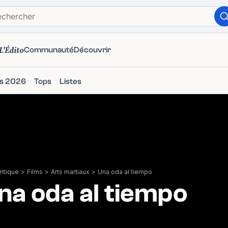
L'Édito
Communauté
Découvrir
ms 2026
Tops
Listes
itique
>
Films
>
Arts martiaux
>
Una oda al tiempo
na oda al tiempo