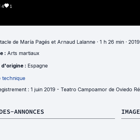
4
1
tacle
de
María Pagés
et
Arnaud Lalanne
· 1 h 26 min
· 2019
e :
Arts martiaux
 d'origine :
Espagne
e technique
egistrement : 1 juin 2019 - Teatro Campoamor de Oviedo Ré
DES-ANNONCES
IMAGE