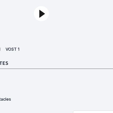
1
VOST
1
TES
tacles