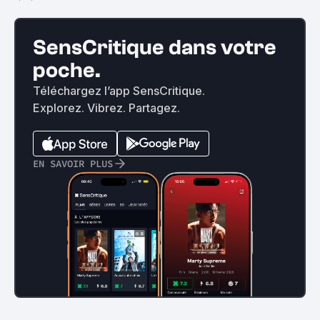
SensCritique dans votre
poche.
Téléchargez l’app SensCritique.
Explorez. Vibrez. Partagez.
EN SAVOIR PLUS