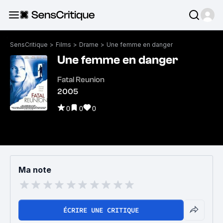
SensCritique
>
Films
>
Drame
>
Une femme en danger
Une femme en danger
Fatal Reunion
2005
0
0
0
Ma note
ÉCRIRE UNE CRITIQUE