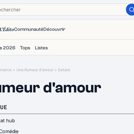
L'Édito
Communauté
Découvrir
ms 2026
Tops
Listes
mance
>
Une Rumeur d'amour
>
Details
umeur d'amour
UE
yat hub
Comédie