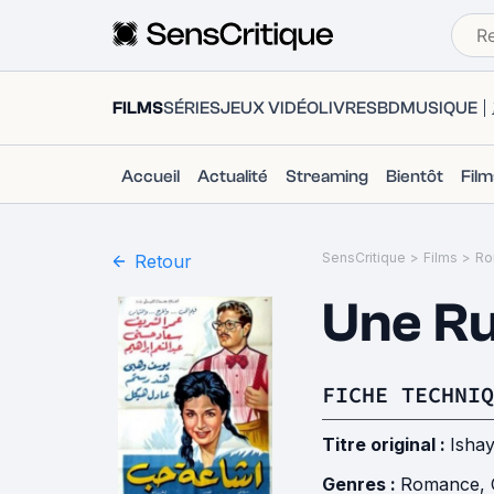
FILMS
SÉRIES
JEUX VIDÉO
LIVRES
BD
MUSIQUE
Accueil
Actualité
Streaming
Bientôt
Fil
SensCritique
>
Films
>
Ro
Retour
Une R
FICHE TECHNIQ
Titre original :
Isha
Genres :
Romance
,