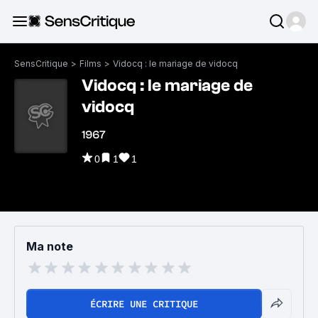
SensCritique
>
Films
>
Vidocq : le mariage de vidocq
Vidocq : le mariage de
vidocq
1967
0
1
1
Ma note
ÉCRIRE UNE CRITIQUE