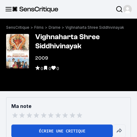
SensCritique
>
Films
>
Drame
>
Vighnaharta Shree Siddhivinayak
Vighnaharta Shree
Siddhivinayak
2009
0
0
0
Ma note
ÉCRIRE UNE CRITIQUE