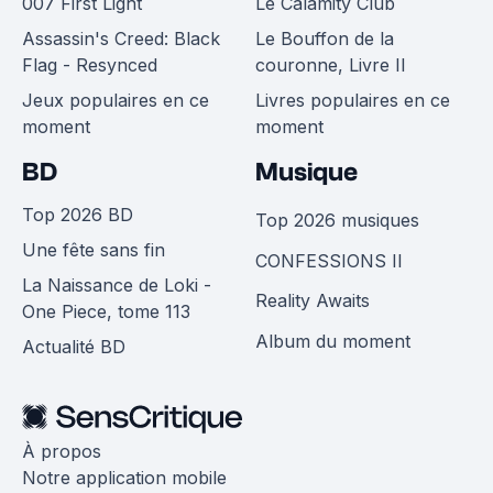
007 First Light
Le Calamity Club
Assassin's Creed: Black
Le Bouffon de la
Flag - Resynced
couronne, Livre II
Jeux populaires en ce
Livres populaires en ce
moment
moment
BD
Musique
Top 2026 BD
Top 2026 musiques
Une fête sans fin
CONFESSIONS II
La Naissance de Loki -
Reality Awaits
One Piece, tome 113
Album du moment
Actualité BD
À propos
Notre application mobile