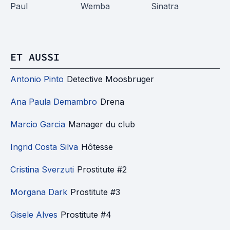
S
Paul
Wemba
Sinatra
M
A
ET AUSSI
Antonio Pinto
Detective Moosbruger
Ana Paula Demambro
Drena
Marcio Garcia
Manager du club
Ingrid Costa Silva
Hôtesse
Cristina Sverzuti
Prostitute #2
Morgana Dark
Prostitute #3
Gisele Alves
Prostitute #4