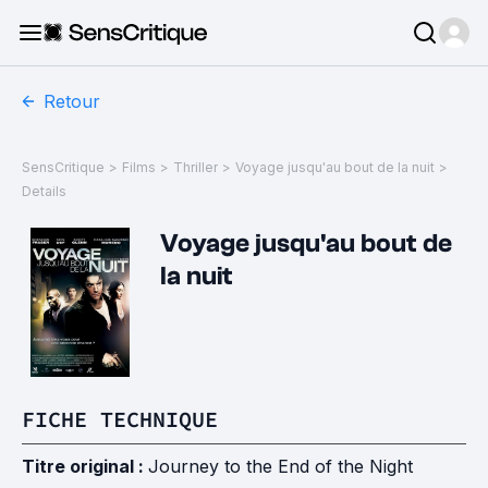
Retour
SensCritique
>
Films
>
Thriller
>
Voyage jusqu'au bout de la nuit
>
Details
Voyage jusqu'au bout de
la nuit
FICHE TECHNIQUE
Titre original :
Journey to the End of the Night