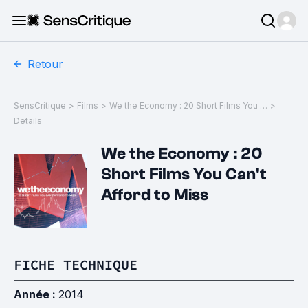
Retour
SensCritique
>
Films
>
We the Economy : 20 Short Films You Can't Afford to Miss
>
Details
We the Economy : 20
Short Films You Can't
Afford to Miss
FICHE TECHNIQUE
Année :
2014