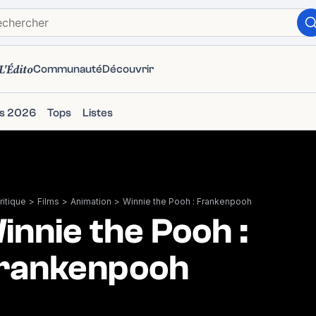
L'Édito
Communauté
Découvrir
ms 2026
Tops
Listes
itique
>
Films
>
Animation
>
Winnie the Pooh : Frankenpooh
innie the Pooh :
rankenpooh