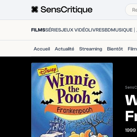
FILMS
SÉRIES
JEUX VIDÉO
LIVRES
BD
MUSIQUE
Accueil
Actualité
Streaming
Bientôt
Fil
SensCr
W
F
1999