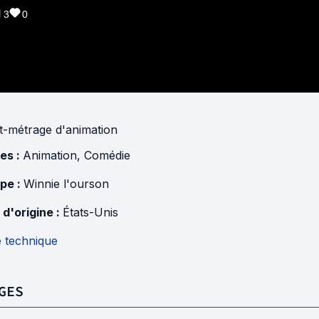
3
0
t-métrage d'animation
es :
Animation
,
Comédie
pe :
Winnie l'ourson
 d'origine :
États-Unis
e technique
GES