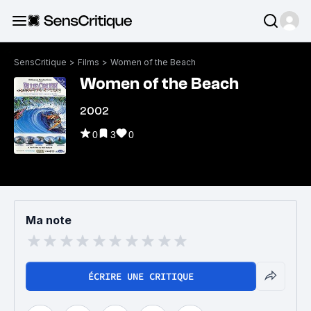
SensCritique
>
Films
>
Women of the Beach
Women of the Beach
2002
0
3
0
Ma note
ÉCRIRE UNE CRITIQUE