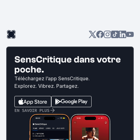
SensCritique dans votre
poche.
Téléchargez l’app SensCritique.
Explorez. Vibrez. Partagez.
EN SAVOIR PLUS