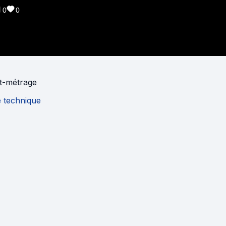
0
0
t-métrage
e technique