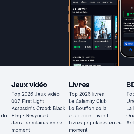
Jeux vidéo
Livres
B
Top 2026 Jeux vidéo
Top 2026 livres
To
007 First Light
Le Calamity Club
Une
Assassin's Creed: Black
Le Bouffon de la
La 
 du
Flag - Resynced
couronne, Livre II
One
Jeux populaires en ce
Livres populaires en ce
Act
moment
moment