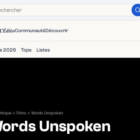
L'Édito
Communauté
Découvrir
ms 2026
Tops
Listes
itique
>
Films
>
Words Unspoken
ords Unspoken