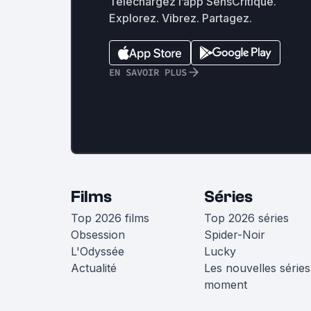
Téléchargez l’app SensCritique.
Explorez. Vibrez. Partagez.
EN SAVOIR PLUS
Films
Séries
Top 2026 films
Top 2026 séries
Obsession
Spider-Noir
L'Odyssée
Lucky
Actualité
Les nouvelles séries
moment