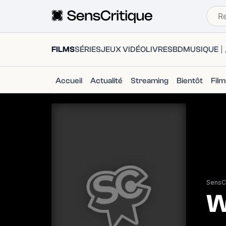
FILMS
SÉRIES
JEUX VIDÉO
LIVRES
BD
MUSIQUE
Accueil
Actualité
Streaming
Bientôt
Fil
SensCr
W