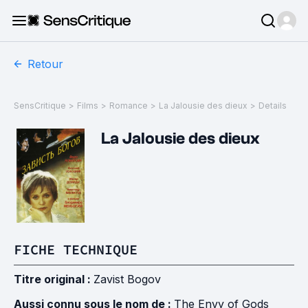
Retour
SensCritique
>
Films
>
Romance
>
La Jalousie des dieux
>
Details
La Jalousie des dieux
FICHE TECHNIQUE
Titre original :
Zavist Bogov
Aussi connu sous le nom de :
The Envy of Gods