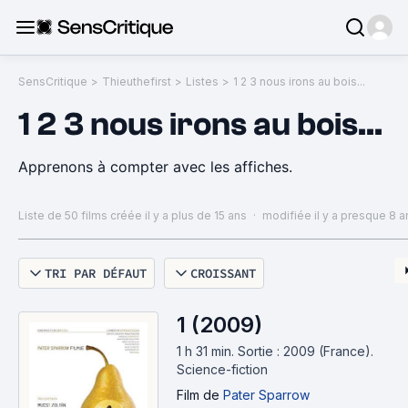
SensCritique
>
Thieuthefirst
>
Listes
>
1 2 3 nous irons au bois...
1 2 3 nous irons au bois...
Apprenons à compter avec les affiches.
Liste de 50 films
créée il y a plus de 15 ans
·
modifiée il y a presque 8 a
TRI PAR DÉFAUT
CROISSANT
1 (2009)
1 h 31 min
.
Sortie : 2009 (France).
Science-fiction
Film
de
Pater Sparrow