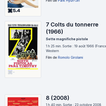
Film
de
Park Hyun-Jin
5.4
7 Colts du tonnerre
(1966)
Sette magnifiche pistole
1 h 25 min
.
Sortie : 19 août 1966 (Franc
Western
Film
de
Romolo Girolami
-
8 (2008)
1 h 40 min
.
Sortie : 23 octobre 2008