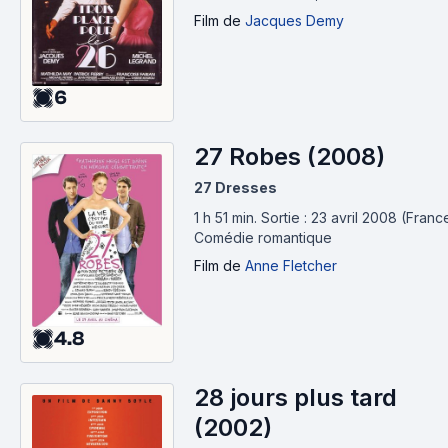
Film
de
Jacques Demy
6
27 Robes (2008)
27 Dresses
1 h 51 min
.
Sortie : 23 avril 2008 (Franc
Comédie romantique
Film
de
Anne Fletcher
4.8
28 jours plus tard
(2002)