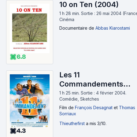
10 on Ten (2004)
1 h 28 min
.
Sortie : 26 mai 2004 (France
Cinéma
Documentaire
de
Abbas Kiarostami
6.8
Les 11
Commandements
(2004)
1 h 25 min
.
Sortie : 4 février 2004.
Comédie, Sketches
Film
de
François Desagnat
et
Thomas
Sorriaux
Thieuthefirst
a mis 3/10.
4.3