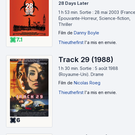
28 Days Later
1 h 53 min
.
Sortie : 28 mai 2003 (France
Épouvante-Horreur, Science-fiction,
Thriller
Film
de
Danny Boyle
7.1
Thieuthefirst
l'a mis en envie.
Track 29 (1988)
1 h 30 min
.
Sortie : 5 août 1988
(Royaume-Uni).
Drame
Film
de
Nicolas Roeg
Thieuthefirst
l'a mis en envie.
6