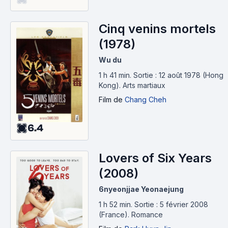
Cinq venins mortels
(1978)
Wu du
1 h 41 min
.
Sortie : 12 août 1978 (Hong
Kong).
Arts martiaux
Film
de
Chang Cheh
6.4
Lovers of Six Years
(2008)
6nyeonjjae Yeonaejung
1 h 52 min
.
Sortie : 5 février 2008
(France).
Romance