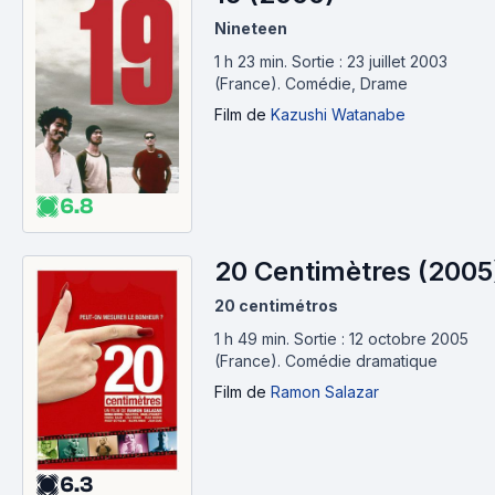
Nineteen
1 h 23 min
.
Sortie : 23 juillet 2003
(France).
Comédie, Drame
Film
de
Kazushi Watanabe
6.8
20 Centimètres (2005
20 centimétros
1 h 49 min
.
Sortie : 12 octobre 2005
(France).
Comédie dramatique
Film
de
Ramon Salazar
6.3