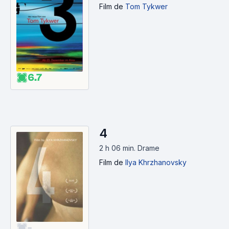
Film
de
Tom Tykwer
6.7
4
2 h 06 min
.
Drame
Film
de
Ilya Khrzhanovsky
-