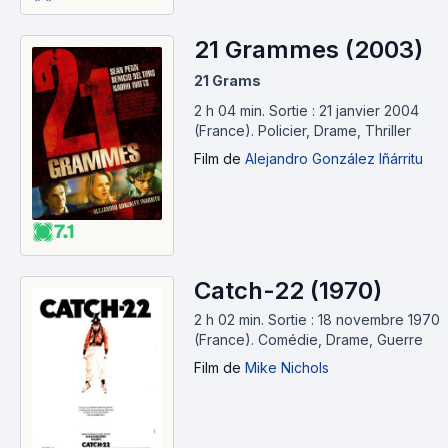
21 Grammes (2003)
21 Grams
2 h 04 min
.
Sortie : 21 janvier 2004
(France).
Policier, Drame, Thriller
Film
de
Alejandro González Iñárritu
7.1
Catch-22 (1970)
2 h 02 min
.
Sortie : 18 novembre 1970
(France).
Comédie, Drame, Guerre
Film
de
Mike Nichols