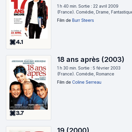
1 h 40 min
.
Sortie : 22 avril 2009
(France).
Comédie, Drame, Fantastiqu
Film
de
Burr Steers
4.1
18 ans après (2003)
1 h 30 min
.
Sortie : 5 février 2003
(France).
Comédie, Romance
Film
de
Coline Serreau
3.7
19 (2000)