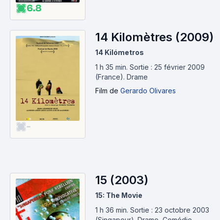
6.8
14 Kilomètres (2009)
14 Kilómetros
1 h 35 min
.
Sortie : 25 février 2009
(France).
Drame
Film
de
Gerardo Olivares
-
15 (2003)
15: The Movie
1 h 36 min
.
Sortie : 23 octobre 2003
(Singapour).
Drame, Comédie