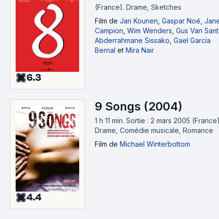
(France).
Drame, Sketches
Film
de
Jan Kounen
,
Gaspar Noé
,
Jan
Campion
,
Wim Wenders
,
Gus Van Sant
Abderrahmane Sissako
,
Gael García
Bernal
et
Mira Nair
6.3
9 Songs (2004)
1 h 11 min
.
Sortie : 2 mars 2005 (France)
Drame, Comédie musicale, Romance
Film
de
Michael Winterbottom
4.4