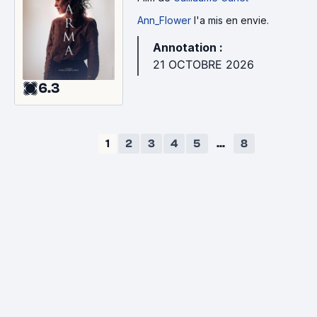
Ann_Flower
l'a mis en envie.
Annotation :
21 OCTOBRE 2026
6.3
1
2
3
4
5
...
8