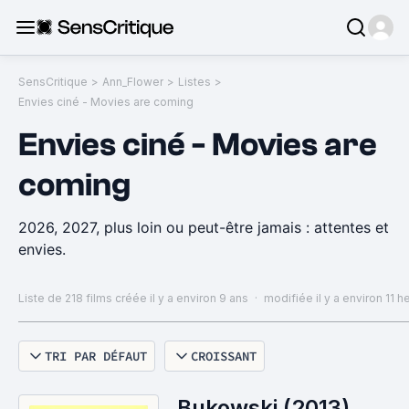
SensCritique
>
Ann_Flower
>
Listes
>
Envies ciné - Movies are coming
Envies ciné - Movies are
coming
2026, 2027, plus loin ou peut-être jamais : attentes et
envies.
Liste de 218 films
créée il y a environ 9 ans
·
modifiée il y a environ 11 h
TRI PAR DÉFAUT
CROISSANT
Bukowski (2013)