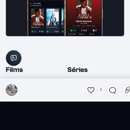
Films
Séries
Top 2026 séries
Top 2026 films
Spider-Noir
1
Obsession
Lucky
L'Odyssée
Les nouvelles séries du
Actualité
moment
Jeux vidéo
Livres