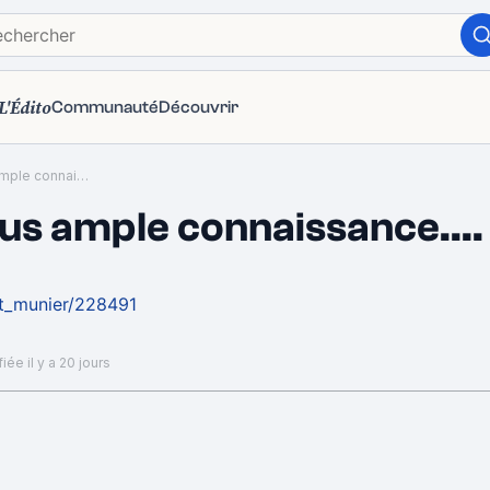
L'Édito
Communauté
Découvrir
Et si nous faisions plus ample connaissance....
plus ample connaissance....
nt_munier/228491
iée il y a 20 jours