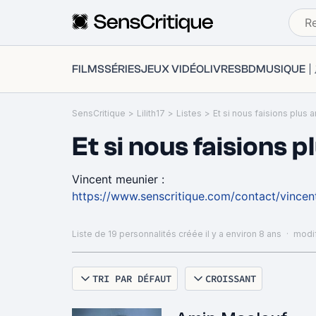
FILMS
SÉRIES
JEUX VIDÉO
LIVRES
BD
MUSIQUE
SensCritique
>
Lilith17
>
Listes
>
Et si nous faisions 
Vincent meunier :
https://www.senscritique.com/contact/vince
Liste de 19 personnalités
créée il y a environ 8 ans
·
modif
TRI PAR DÉFAUT
CROISSANT