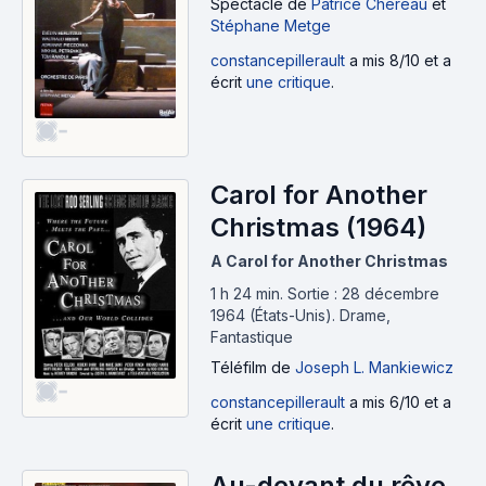
Spectacle
de
Patrice Chéreau
et
Stéphane Metge
constancepillerault
a mis 8/10 et a
écrit
une critique
.
-
Carol for Another
Christmas (1964)
A Carol for Another Christmas
1 h 24 min
.
Sortie : 28 décembre
1964 (États-Unis).
Drame,
Fantastique
Téléfilm
de
Joseph L. Mankiewicz
-
constancepillerault
a mis 6/10 et a
écrit
une critique
.
Au-devant du rêve