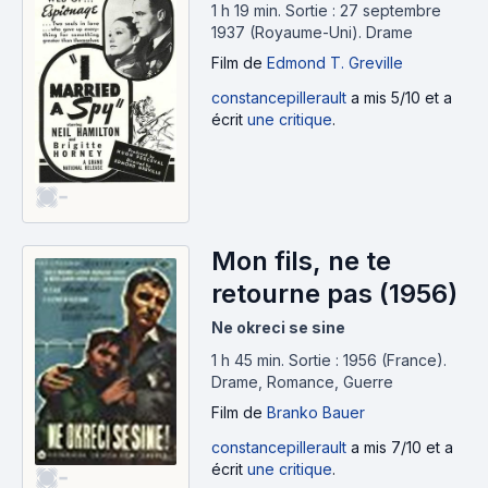
1 h 19 min
.
Sortie : 27 septembre
1937 (Royaume-Uni).
Drame
Film
de
Edmond T. Greville
constancepillerault
a mis 5/10 et a
écrit
une critique
.
-
Mon fils, ne te
retourne pas (1956)
Ne okreci se sine
1 h 45 min
.
Sortie : 1956 (France).
Drame, Romance, Guerre
Film
de
Branko Bauer
constancepillerault
a mis 7/10 et a
écrit
une critique
.
-