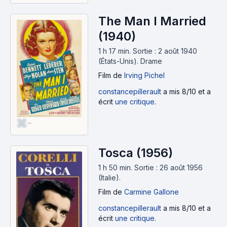
The Man I Married
(1940)
1 h 17 min
.
Sortie : 2 août 1940
(États-Unis).
Drame
Film
de
Irving Pichel
constancepillerault
a mis 8/10 et a
écrit
une critique
.
-
Tosca (1956)
1 h 50 min
.
Sortie : 26 août 1956
(Italie).
Film
de
Carmine Gallone
constancepillerault
a mis 8/10 et a
écrit
une critique
.