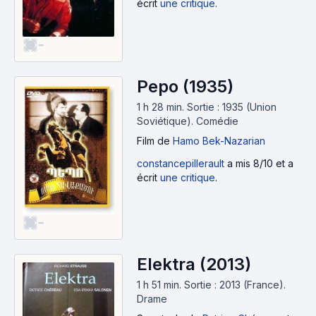
écrit
une critique
.
-
Pepo (1935)
1 h 28 min
.
Sortie : 1935 (Union
Soviétique).
Comédie
Film
de
Hamo Bek-Nazarian
constancepillerault
a mis 8/10 et a
écrit
une critique
.
-
Elektra (2013)
1 h 51 min
.
Sortie : 2013 (France).
Drame