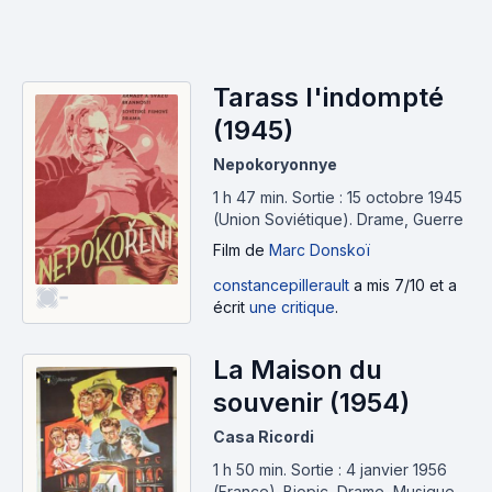
Tarass l'indompté
(1945)
Nepokoryonnye
1 h 47 min
.
Sortie : 15 octobre 1945
(Union Soviétique).
Drame, Guerre
Film
de
Marc Donskoï
constancepillerault
a mis 7/10 et a
-
écrit
une critique
.
La Maison du
souvenir (1954)
Casa Ricordi
1 h 50 min
.
Sortie : 4 janvier 1956
(France).
Biopic, Drame, Musique