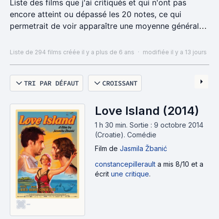
Liste des films que j'ai critiqués et qui n'ont pas
encore atteint ou dépassé les 20 notes, ce qui
permetrait de voir apparaître une moyenne générale.
Image : tableau statistique des moyennes par nsur SC
Liste de 294 films
créée il y a plus de 6 ans
·
modifiée il y a 13 jours
TRI PAR DÉFAUT
CROISSANT
Love Island (2014)
1 h 30 min
.
Sortie : 9 octobre 2014
(Croatie).
Comédie
Film
de
Jasmila Žbanić
constancepillerault
a mis 8/10 et a
écrit
une critique
.
-