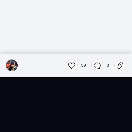
39
3
SensCritique dans votre
poche.