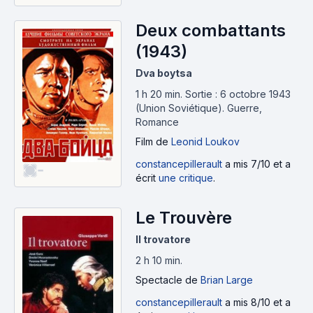
Deux combattants
(1943)
Dva boytsa
1 h 20 min
.
Sortie : 6 octobre 1943
(Union Soviétique).
Guerre,
Romance
Film
de
Leonid Loukov
constancepillerault
a mis 7/10 et a
-
écrit
une critique
.
Le Trouvère
Il trovatore
2 h 10 min
.
Spectacle
de
Brian Large
constancepillerault
a mis 8/10 et a