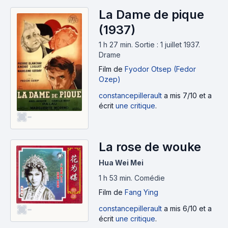
La Dame de pique
(1937)
1 h 27 min
.
Sortie : 1 juillet 1937.
Drame
Film
de
Fyodor Otsep (Fedor
Ozep)
constancepillerault
a mis 7/10 et a
écrit
une critique
.
-
La rose de wouke
Hua Wei Mei
1 h 53 min
.
Comédie
Film
de
Fang Ying
-
constancepillerault
a mis 6/10 et a
écrit
une critique
.