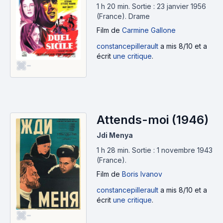
1 h 20 min
.
Sortie : 23 janvier 1956
(France).
Drame
Film
de
Carmine Gallone
constancepillerault
a mis 8/10 et a
écrit
une critique
.
-
Attends-moi (1946)
Jdi Menya
1 h 28 min
.
Sortie : 1 novembre 1943
(France).
Film
de
Boris Ivanov
constancepillerault
a mis 8/10 et a
écrit
une critique
.
-