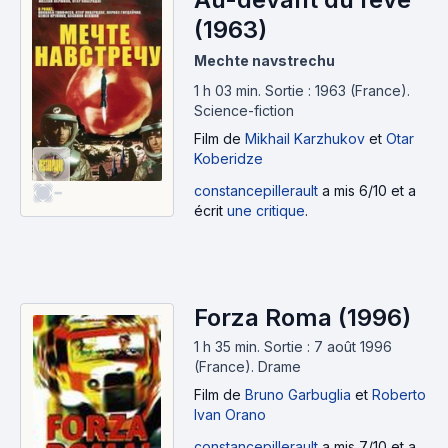
(1963)
Mechte navstrechu
1 h 03 min
.
Sortie : 1963 (France).
Science-fiction
Film
de
Mikhail Karzhukov
et
Otar
Koberidze
-
constancepillerault
a mis 6/10 et a
écrit
une critique
.
Forza Roma (1996)
1 h 35 min
.
Sortie : 7 août 1996
(France).
Drame
Film
de
Bruno Garbuglia
et
Roberto
Ivan Orano
constancepillerault
a mis 7/10 et a