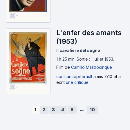
-
L'enfer des amants
(1953)
Il cavaliere del sogno
1 h 25 min
.
Sortie : 1 juillet 1953.
Film
de
Camillo Mastrocinque
constancepillerault
a mis 7/10 et a
écrit
une critique
.
-
1
2
3
4
5
...
10