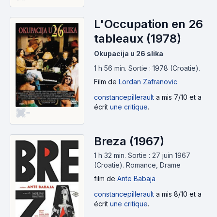
L'Occupation en 26
tableaux (1978)
Okupacija u 26 slika
1 h 56 min
.
Sortie : 1978 (Croatie).
Film
de
Lordan Zafranovic
constancepillerault
a mis 7/10 et a
écrit
une critique
.
-
Breza (1967)
1 h 32 min
.
Sortie : 27 juin 1967
(Croatie).
Romance, Drame
film
de
Ante Babaja
constancepillerault
a mis 8/10 et a
écrit
une critique
.