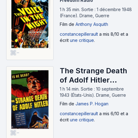
Freedom Radio
1 h 35 min
.
Sortie : 1 décembre 1948
(France).
Drame, Guerre
Film
de
Anthony Asquith
constancepillerault
a mis 8/10 et a
écrit
une critique
.
-
The Strange Death
of Adolf Hitler
(1943)
1 h 14 min
.
Sortie : 10 septembre
1943 (États-Unis).
Drame, Guerre
Film
de
James P. Hogan
constancepillerault
a mis 6/10 et a
écrit
une critique
.
-