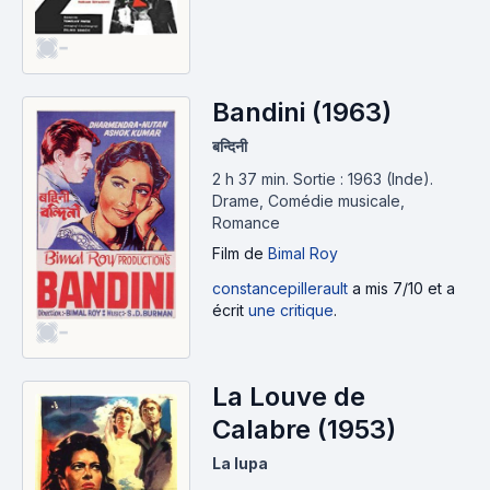
-
Bandini (1963)
बन्दिनी
2 h 37 min
.
Sortie : 1963 (Inde).
Drame, Comédie musicale,
Romance
Film
de
Bimal Roy
constancepillerault
a mis 7/10 et a
écrit
une critique
.
-
La Louve de
Calabre (1953)
La lupa