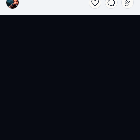
SensCritique dans votre
poche.
Téléchargez l’app SensCritique.
Explorez. Vibrez. Partagez.
EN SAVOIR PLUS