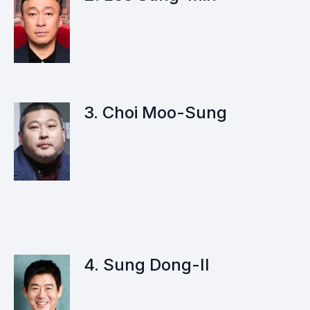
d’une profondeur et d’une texture indispensables à
l’équilibre des séries.
Souvent dotés d’une carrière dense et d’une forte
reconnaissance publique, ces acteurs et actrices sont
loin d’être de simples seconds couteaux. Leur
visibilité, leur talent et leur constance en font des
3. Choi Moo-Sung
visages incontournables du petit écran coréen,
parfois aussi identifiés et appréciés que les stars de
premier plan, mais dans un registre différent,
construit sur la durée et la multiplicité des rôles.
Cette liste propose ainsi de mettre en lumière ces
figures essentielles du drama coréen, dont la
contribution dépasse largement la notion de second
rôle pour s’inscrire comme un pilier discret mais
4. Sung Dong-Il
fondamental de l’industrie.