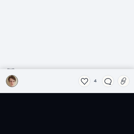
4
SensCritique dans votre
poche.
Téléchargez l’app SensCritique.
Explorez. Vibrez. Partagez.