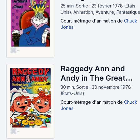
(1978)
25 min
.
Sortie : 23 février 1978 (États-
Unis).
Animation, Aventure, Fantastiqu
Court-métrage d'animation
de
Chuck
Jones
-
Raggedy Ann and
Andy in The Great
Santa Claus Caper
30 min
.
Sortie : 30 novembre 1978
(États-Unis).
(1978)
Court-métrage d'animation
de
Chuck
Jones
-