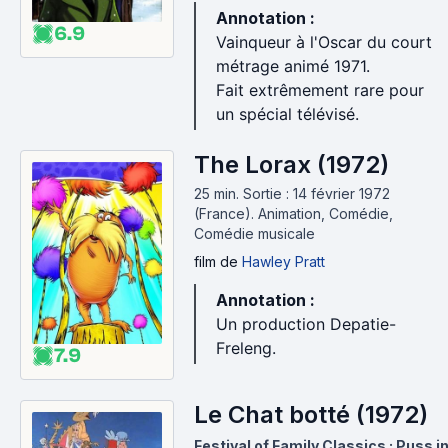
Annotation :
6.9
Vainqueur à l'Oscar du court
métrage animé 1971.
Fait extrêmement rare pour
un spécial télévisé.
The Lorax (1972)
25 min
.
Sortie : 14 février 1972
(France).
Animation, Comédie,
Comédie musicale
film
de
Hawley Pratt
Annotation :
Un production Depatie-
Freleng.
7.9
Le Chat botté (1972)
Festival of Family Classics : Puss i