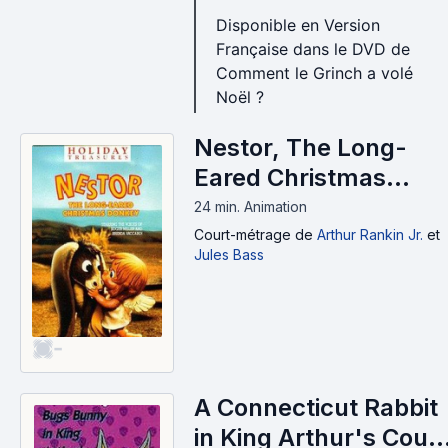
Disponible en Version
Française dans le DVD de
Comment le Grinch a volé
Noël ?
Nestor, The Long-
Eared Christmas
Donkey (1977)
24 min
.
Animation
Court-métrage
de
Arthur Rankin Jr.
et
Jules Bass
-
A Connecticut Rabbit
in King Arthur's Court