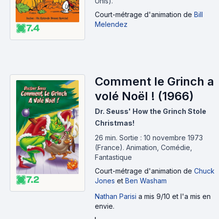
Unis).
Court-métrage d'animation
de
Bill
Melendez
7.4
Comment le Grinch a
volé Noël ! (1966)
Dr. Seuss' How the Grinch Stole
Christmas!
26 min
.
Sortie : 10 novembre 1973
(France).
Animation, Comédie,
Fantastique
Court-métrage d'animation
de
Chuck
7.2
Jones
et
Ben Washam
Nathan Parisi
a mis 9/10 et l'a mis en
envie.