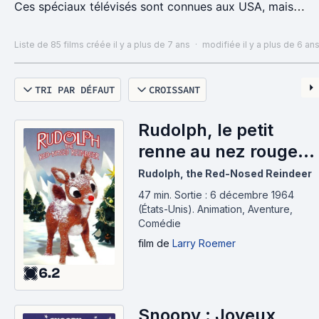
Ces spéciaux télévisés sont connues aux USA, mais
assez méconnu en France hormis quelque un qui ont
marqué notre enfance.
Liste de 85 films
créée il y a plus de 7 ans
·
modifiée il y a plus de 6 an
Peanuts : de 1965 à 2011
TRI PAR DÉFAUT
CROISSANT
Les Schtroumpfs : 9 spéciaux de 1981 à 2013.
Alvin et les Chipmunks : 8 spéciaux de 1981 à 1995.
Garfield : 12 Spéciaux de 1982 à 1991.
Rudolph, le petit
renne au nez rouge
(1964)
Rudolph, the Red-Nosed Reindeer
47 min
.
Sortie : 6 décembre 1964
(États-Unis).
Animation, Aventure,
Comédie
film
de
Larry Roemer
6.2
Snoopy : Joyeux