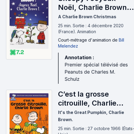
Noël, Charlie Brown !
(1965)
A Charlie Brown Christmas
25 min
.
Sortie : 4 décembre 2020
(France).
Animation
Court-métrage d'animation
de
Bill
Melendez
7.2
Annotation :
Premier spécial télévisé des
Peanuts de Charles M.
Schulz
C’est la grosse
citrouille, Charlie
Brown. (1966)
It's the Great Pumpkin, Charlie
Brown.
25 min
.
Sortie : 27 octobre 1966 (États