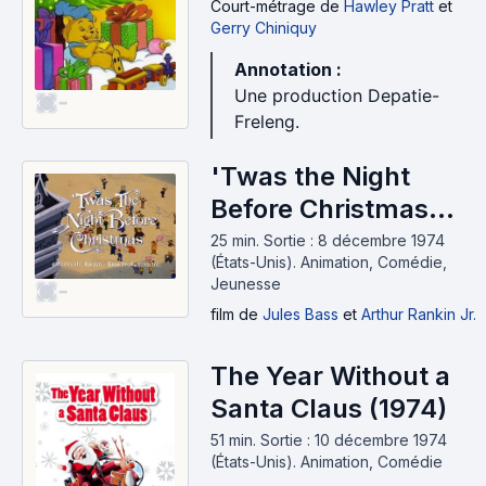
Court-métrage
de
Hawley Pratt
et
Gerry Chiniquy
Annotation :
Une production Depatie-
-
Freleng.
'Twas the Night
Before Christmas
(1974)
25 min
.
Sortie : 8 décembre 1974
(États-Unis).
Animation, Comédie,
Jeunesse
-
film
de
Jules Bass
et
Arthur Rankin Jr.
The Year Without a
Santa Claus (1974)
51 min
.
Sortie : 10 décembre 1974
(États-Unis).
Animation, Comédie