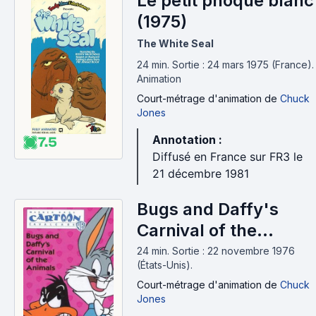
Le petit phoque blanc
(1975)
The White Seal
24 min
.
Sortie : 24 mars 1975 (France).
Animation
Court-métrage d'animation
de
Chuck
Jones
Annotation :
7.5
Diffusé en France sur FR3 le
21 décembre 1981
Bugs and Daffy's
Carnival of the
Animals (1976)
24 min
.
Sortie : 22 novembre 1976
(États-Unis).
Court-métrage d'animation
de
Chuck
Jones