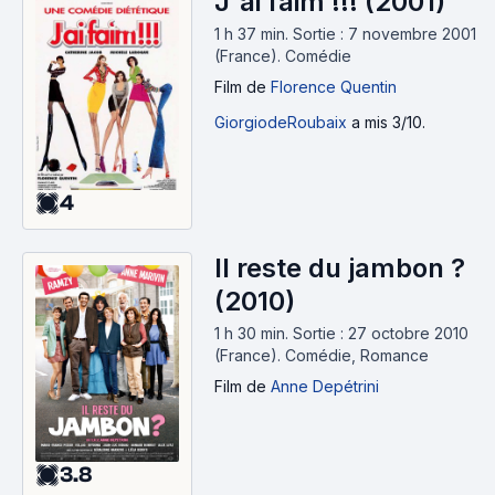
J'ai faim !!! (2001)
1 h 37 min
.
Sortie : 7 novembre 2001
(France).
Comédie
Film
de
Florence Quentin
GiorgiodeRoubaix
a mis 3/10.
4
Il reste du jambon ?
(2010)
1 h 30 min
.
Sortie : 27 octobre 2010
(France).
Comédie, Romance
Film
de
Anne Depétrini
3.8