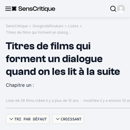
SensCritique
>
GiorgiodeRoubaix
>
Listes
>
Titres de films qui forment un dialogue quand on les lit à la suite
Titres de films qui
forment un dialogue
quand on les lit à la suite
Chapitre un :
Liste de 28 films
créée il y a plus de 15 ans
·
modifiée il y a environ 10 a
TRI PAR DÉFAUT
CROISSANT