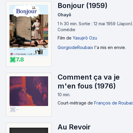
Bonjour (1959)
Ohayô
1 h 30 min
.
Sortie : 12 mai 1959 (Japon)
Comédie
Film
de
Yasujirō Ozu
GiorgiodeRoubaix
l'a mis en envie.
7.8
Comment ça va je
m'en fous (1976)
10 min
.
Court-métrage
de
François de Roubai
-
Au Revoir