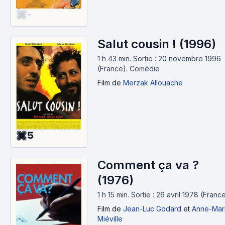
-
Salut cousin ! (1996)
1 h 43 min
.
Sortie : 20 novembre 1996
(France).
Comédie
Film
de
Merzak Allouache
5
Comment ça va ?
(1976)
1 h 15 min
.
Sortie : 26 avril 1978 (France
Film
de
Jean-Luc Godard
et
Anne-Mar
Miéville