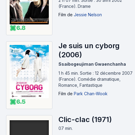
2 h 07 min
.
Sortie : 30 avril 2002
(France).
Drame
Film
de
Jessie Nelson
6.8
Je suis un cyborg
(2006)
Ssaibogeujiman Gwaenchanha
1 h 45 min
.
Sortie : 12 décembre 2007
(France).
Comédie dramatique,
Romance, Fantastique
Film
de
Park Chan-Wook
6.5
Clic-clac (1971)
07 min
.