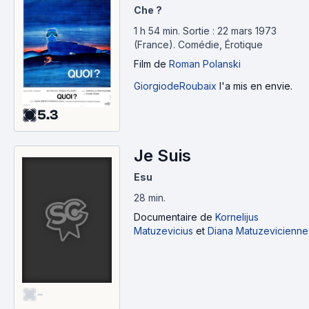
Che ?
1 h 54 min
.
Sortie : 22 mars 1973
(France).
Comédie, Érotique
Film
de
Roman Polanski
GiorgiodeRoubaix
l'a mis en envie.
5.3
Je Suis
Esu
28 min
.
Documentaire
de
Kornelijus
Matuzevicius
et
Diana Matuzevicienne
-