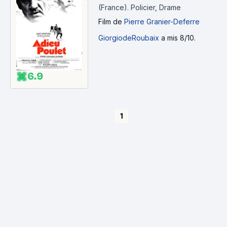
(France).
Policier, Drame
Film
de
Pierre Granier-Deferre
GiorgiodeRoubaix
a mis 8/10.
6.9
1