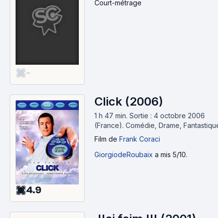
Court-métrage
-
Click (2006)
1 h 47 min
.
Sortie : 4 octobre 2006
(France).
Comédie, Drame, Fantastiqu
Film
de
Frank Coraci
GiorgiodeRoubaix
a mis 5/10.
4.9