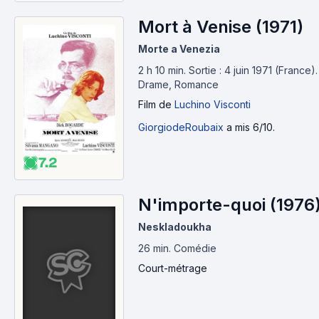
Mort à Venise (1971)
Morte a Venezia
2 h 10 min
.
Sortie : 4 juin 1971 (France).
Drame, Romance
Film
de
Luchino Visconti
GiorgiodeRoubaix
a mis 6/10.
7.2
N'importe-quoi (1976
Neskladoukha
26 min
.
Comédie
Court-métrage