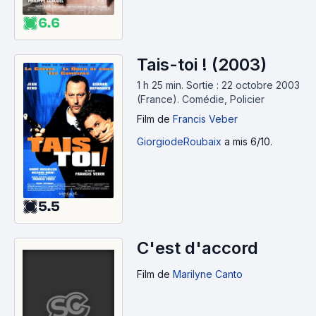
6.6
Tais-toi ! (2003)
1 h 25 min
.
Sortie : 22 octobre 2003
(France).
Comédie, Policier
Film
de
Francis Veber
GiorgiodeRoubaix
a mis 6/10.
5.5
C'est d'accord
Film
de
Marilyne Canto