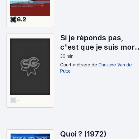
6.2
Si je réponds pas,
c'est que je suis mort
(1982)
30 min
.
Court-métrage
de
Christine Van de
Putte
-
Quoi ? (1972)