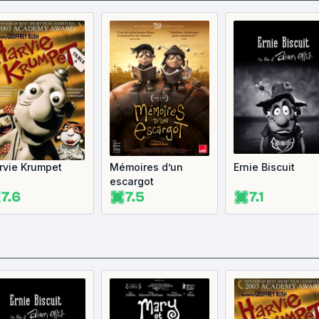
rvie Krumpet
Mémoires d’un
Ernie Biscuit
escargot
7.6
7.5
7.1