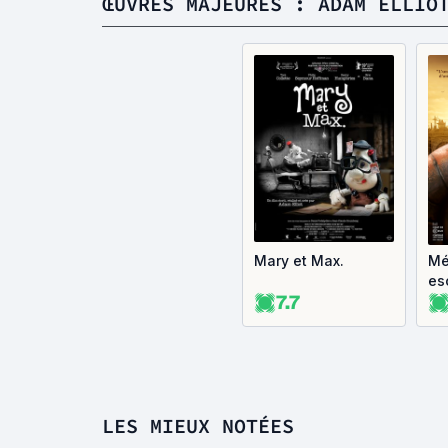
ŒUVRES MAJEURES : ADAM ELLIO
Mary et Max.
Mé
es
7.7
LES MIEUX NOTÉES