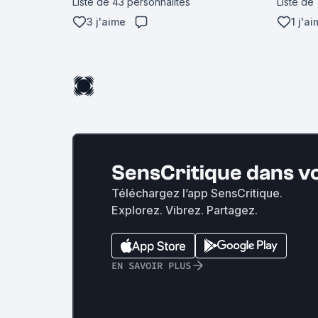
Liste de 43 personnalités
Liste de
3 j'aime
1 j'a
SensCritique dans v
Téléchargez l’app SensCritique.
Explorez. Vibrez. Partagez.
EN SAVOIR PLUS