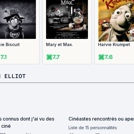
ie Biscuit
Mary et Max.
Harvie Krumpet
7.1
7.7
7.6
M ELLIOT
s connus dont j'ai vu des
Cinéastes rencontrés ou ape
 ciné
Liste de 15 personnalités