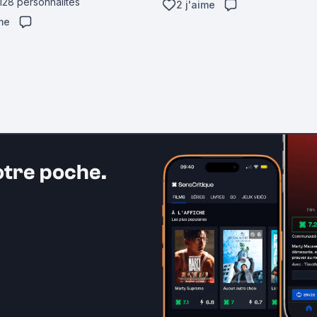
 128 personnalités
2 j'aime
ime
otre poche.