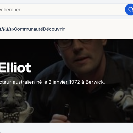
L'Édito
Communauté
Découvrir
t
lliot
cteur australien né le 2 janvier 1972 à Berwick.