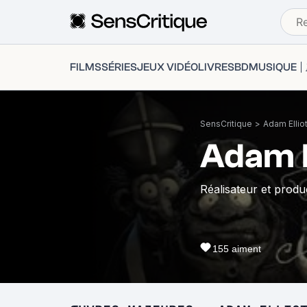
FILMS
SÉRIES
JEUX VIDÉO
LIVRES
BD
MUSIQUE
SensCritique
>
Adam Ellio
Adam E
Réalisateur et produ
155
aiment