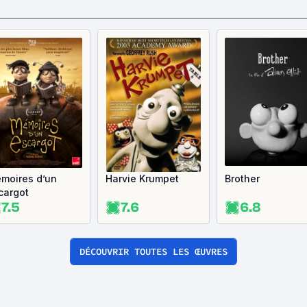
T
moires d’un
Harvie Krumpet
Brother
cargot
7.5
7.6
6.8
DÉCOUVRIR TOUTES LES ŒUVRES