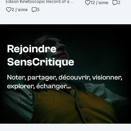
Chopin (Disco Mix) (Sing
Edison Kinetoscopic Record of a 
12 j'aime
2
de luna (Version original
Sneeze, La sortie de l'usine Lumière à 
2 j'aime
5
Lunatic (Single), Don’t C
Lyon, La Fée aux choux (ou la 
(Single)...
naissance des enfants), L'hallucination 
de l'alchimiste...
Rejoindre
SensCritique
Noter, partager, découvrir, visionner,
explorer, échanger...
DÉCOUVRIR