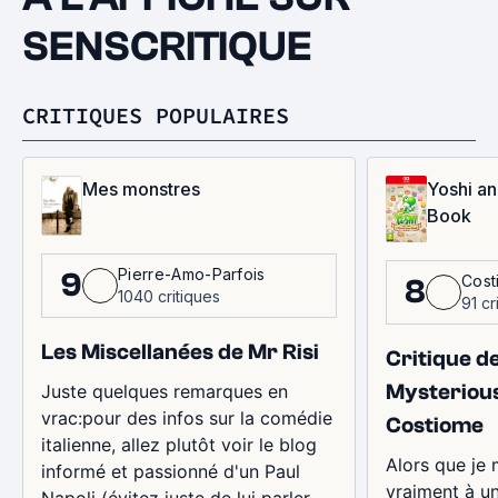
SENSCRITIQUE
CRITIQUES POPULAIRES
Mes monstres
Yoshi an
Book
Pierre-Amo-Parfois
9
Cost
8
1040 critiques
91 cr
Les Miscellanées de Mr Risi
Critique d
Mysteriou
Juste quelques remarques en
vrac:pour des infos sur la comédie
Costiome
italienne, allez plutôt voir le blog
Alors que je 
informé et passionné d'un Paul
vraiment à un