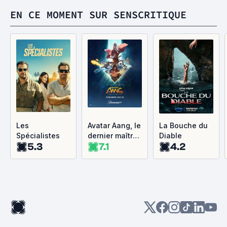
EN CE MOMENT SUR SENSCRITIQUE
Les
Avatar Aang, le
La Bouche du
Spécialistes
dernier maître
Diable
5.3
7.1
4.2
de l'air