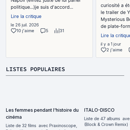
Napoli (évitez juste de lui parler
curiosité a é
politique...)je suis d'accord...
le trailer de 
Lire la critique
Mysterious Bo
le 26 juil. 2026
de plate-form
10 j'aime
5
31
Lire la critiqu
il y a 1 jour
2 j'aime
LISTES POPULAIRES
Les femmes pendant l'histoire du 
ITALO-DISCO
cinéma
Liste de 47 albums
 ave
(Block & Crown Remix) (S
Liste de 32 films
 avec Praxinoscope, 