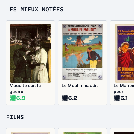
LES MIEUX NOTÉES
Maudite soit la
Le Moulin maudit
Le Manoir
guerre
peur
6.9
6.2
6.1
FILMS