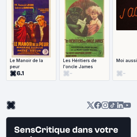
Le Manoir de la
Les Héritiers de
Moi aussi
peur
l'oncle James
6.1
-
-
SensCritique dans votre