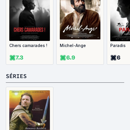
Chers camarades !
Michel-Ange
Paradis
7.3
6.9
6
SÉRIES