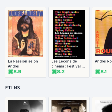
La Passion selon
Les Leçons de
Andreï R
Andreï
cinéma : Festival de
8.9
8.2
8.1
Cannes
FILMS