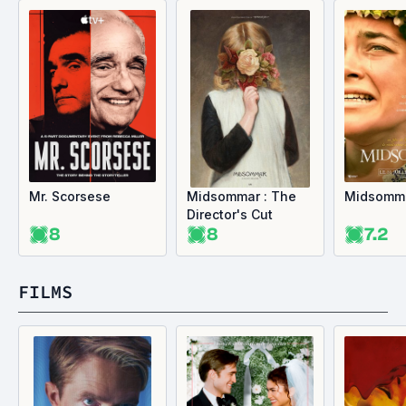
Mr. Scorsese
Midsommar : The
Midsomm
Director's Cut
8
8
7.2
FILMS