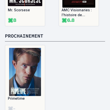
Mr. Scorsese
AMC Visionaries :
l'histoire de
8
6.8
l'horreur avec Eli
Roth
PROCHAINEMENT
Primetime
-