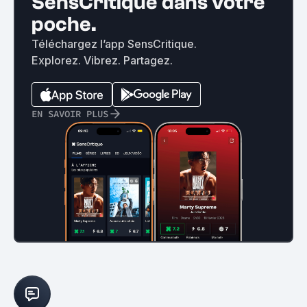
SensCritique dans votre
poche.
Téléchargez l’app SensCritique.
Explorez. Vibrez. Partagez.
EN SAVOIR PLUS