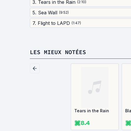
3
.
Tears in the Rain
(
2:10
)
5
.
Sea Wall
(
9:52
)
7
.
Flight to LAPD
(
1:47
)
LES MIEUX NOTÉES
Tears in the Rain
Bl
8.4