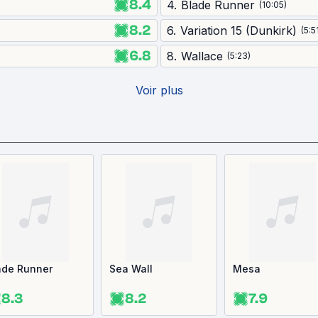
8.4
4
.
Blade Runner
(
10:05
)
8.2
6
.
Variation 15 (Dunkirk)
(
5:5
6.8
8
.
Wallace
(
5:23
)
Voir plus
ade Runner
Sea Wall
Mesa
8.3
8.2
7.9