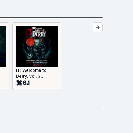
IT: Welcome to
Derry, Vol. 3
6.1
m
(Soundtrack from
l
the HBO® Original
Series) (OST)