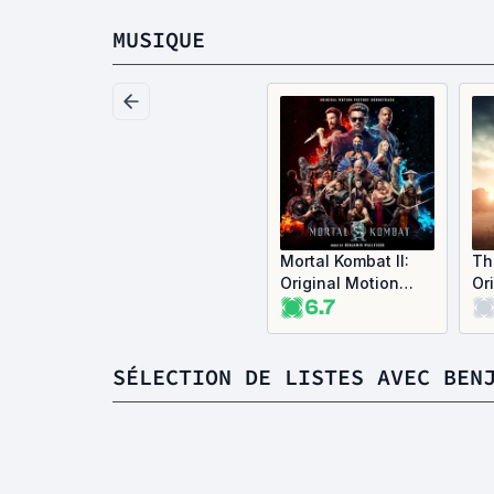
MUSIQUE
Mortal Kombat II:
Th
Original Motion
Or
6.7
Picture Soundtrack
So
(OST)
SÉLECTION DE LISTES AVEC BEN