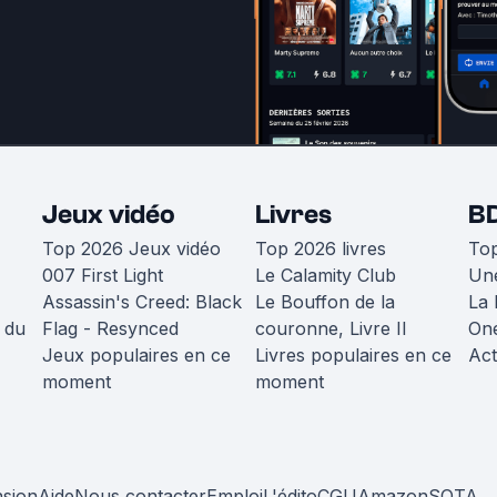
Jeux vidéo
Livres
B
Top 2026 Jeux vidéo
Top 2026 livres
To
007 First Light
Le Calamity Club
Une
Assassin's Creed: Black
Le Bouffon de la
La 
 du
Flag - Resynced
couronne, Livre II
One
Jeux populaires en ce
Livres populaires en ce
Act
moment
moment
nsion
Aide
Nous contacter
Emploi
L'édito
CGU
Amazon
SOTA