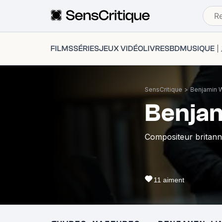
FILMS
SÉRIES
JEUX VIDÉO
LIVRES
BD
MUSIQUE
SensCritique
>
Benjamin W
Benjam
Compositeur britann
11
aiment