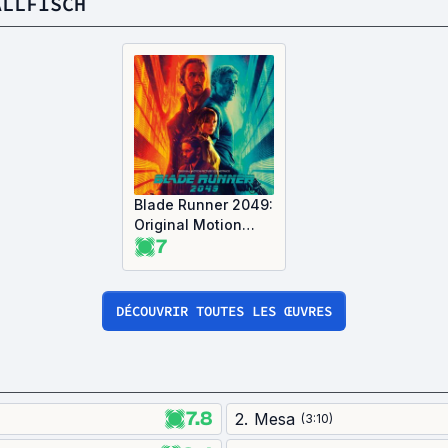
ALLFISCH
Blade Runner 2049:
Original Motion
7
Picture Soundtrack
(OST)
DÉCOUVRIR TOUTES LES ŒUVRES
7.8
2
.
Mesa
(
3:10
)