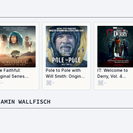
e Faithful:
Pole to Pole with
IT: Welcome to
iginal Series
Will Smith: Original
Derry, Vol. 4
-
-
-
undtrack (OST)
Series Soundtrack
(Soundtrack fro
(OST)
the HBO® Origina
Series) (OST)
JAMIN WALLFISCH