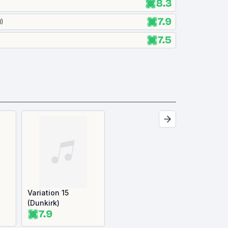
8.3
7.9
1
)
7.5
Variation 15
(Dunkirk)
7.9