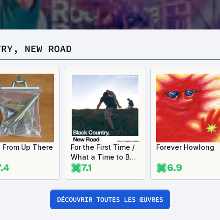
TRY, NEW ROAD
s From Up There
For the First Time /
Forever Howlong
What a Time to Be
7.4
7.1
6.9
Alive
DÉCOUVRIR TOUTES LES ŒUVRES