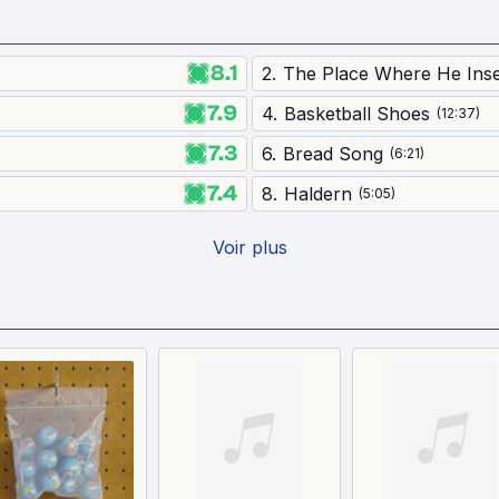
8.1
2
.
The Place Where He Inse
7.9
4
.
Basketball Shoes
(
12:37
)
7.3
6
.
Bread Song
(
6:21
)
7.4
8
.
Haldern
(
5:05
)
Voir plus