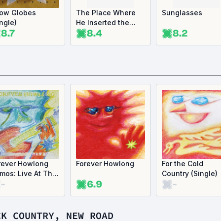
ow Globes
The Place Where
Sunglasses
ingle)
He Inserted the
8.7
8.4
8.2
Blade
rever Howlong
Forever Howlong
For the Cold
mos: Live At The
Country (Single)
-
6.9
-
rnish Bank (Live)
CK COUNTRY, NEW ROAD