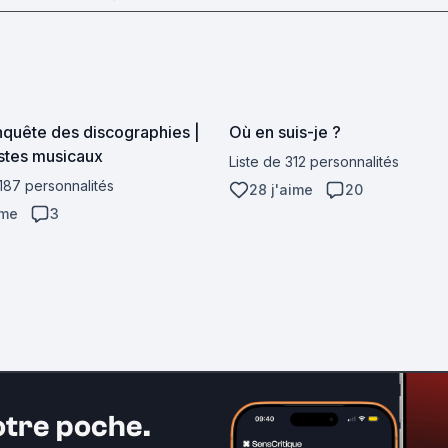
nquête des discographies |
Où en suis-je ?
istes musicaux
Liste de 312 personnalités
 187 personnalités
28 j'aime
20
ime
3
otre poche.