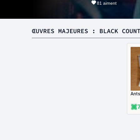
81
aiment
ŒUVRES MAJEURES : BLACK COUN
Ant