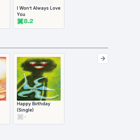
I Won’t Always Love
You
8.2
Happy Birthday
(Single)
-