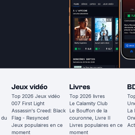
Jeux vidéo
Livres
B
Top 2026 Jeux vidéo
Top 2026 livres
To
007 First Light
Le Calamity Club
Une
Assassin's Creed: Black
Le Bouffon de la
La 
 du
Flag - Resynced
couronne, Livre II
One
Jeux populaires en ce
Livres populaires en ce
Act
moment
moment