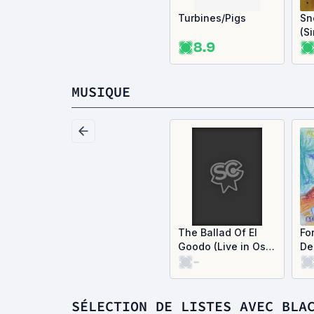
Turbines/Pigs
Sn
(S
8.9
MUSIQUE
The Ballad Of El
Fo
Goodo (Live in Oslo
De
-
19/10/25) (Single)
Co
SÉLECTION DE LISTES AVEC BLA