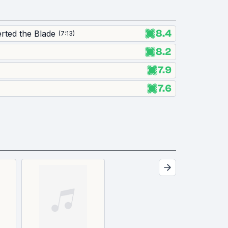
8.4
rted the Blade
(
7:13
)
8.2
7.9
7.6