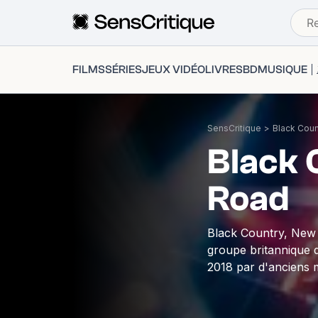
FILMS
SÉRIES
JEUX VIDÉO
LIVRES
BD
MUSIQUE
SensCritique
>
Black Coun
Black 
Road
Black Country, New
groupe britannique d
2018 par d'anciens