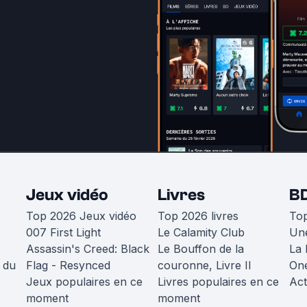
Jeux vidéo
Livres
B
Top 2026 Jeux vidéo
Top 2026 livres
To
007 First Light
Le Calamity Club
Une
Assassin's Creed: Black
Le Bouffon de la
La 
 du
Flag - Resynced
couronne, Livre II
One
Jeux populaires en ce
Livres populaires en ce
Act
moment
moment