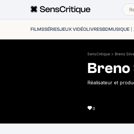
FILMS
SÉRIES
JEUX VIDÉO
LIVRES
BD
MUSIQUE
SensCritique
>
Breno Silve
Breno 
Réalisateur et produ
0