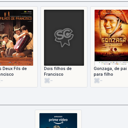
s Deux Fils de
Dois filhos de
Gonzaga, de pai
ancisco
Francisco
para filho
-
-
-