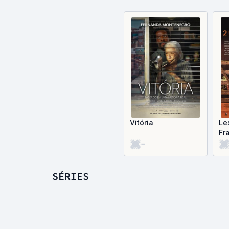
Vitória
Le
Fr
-
SÉRIES