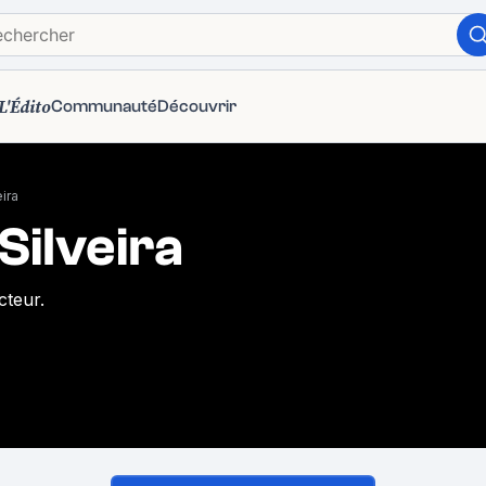
L'Édito
Communauté
Découvrir
ira
Silveira
cteur.