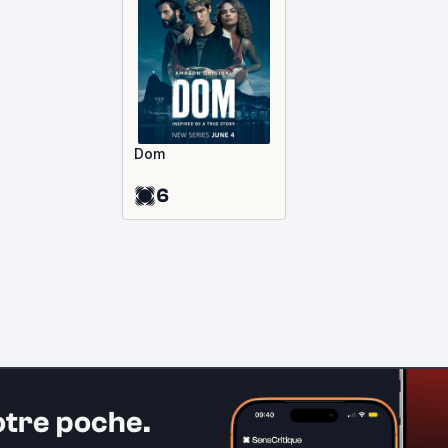
Dom
6
otre poche.