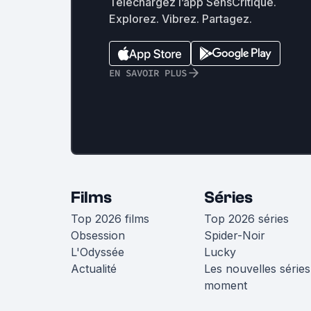
Téléchargez l’app SensCritique.
Explorez. Vibrez. Partagez.
EN SAVOIR PLUS
Films
Séries
Top 2026 films
Top 2026 séries
Obsession
Spider-Noir
L'Odyssée
Lucky
Actualité
Les nouvelles séries
moment