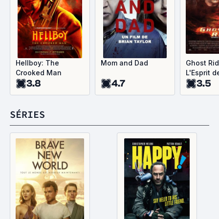
Hellboy: The
Mom and Dad
Ghost Rid
Crooked Man
L'Esprit d
3.8
4.7
3.5
vengean
SÉRIES