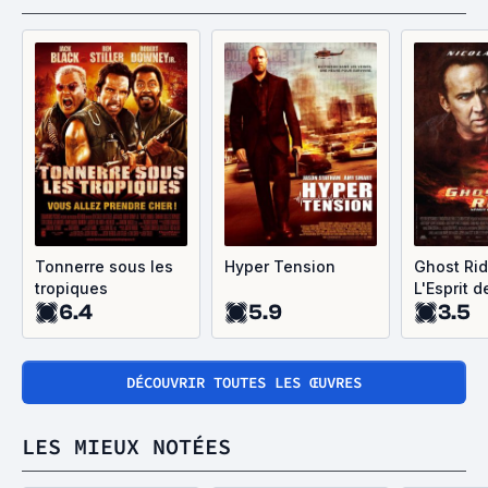
Tonnerre sous les
Hyper Tension
Ghost Rid
tropiques
L'Esprit d
6.4
5.9
3.5
vengean
DÉCOUVRIR TOUTES LES ŒUVRES
LES MIEUX NOTÉES