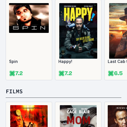
Spin
Happy!
Last Cab 
7.2
7.2
6.5
FILMS