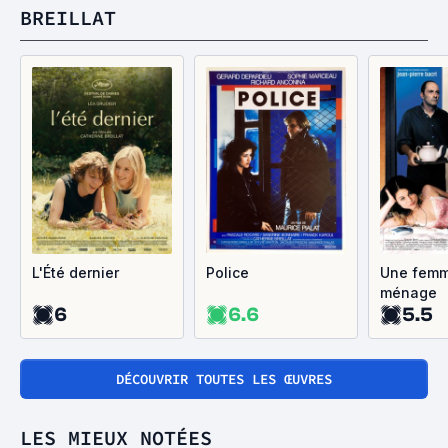
BREILLAT
L'Été dernier
Police
Une femm
ménage
6
6.6
5.5
DÉCOUVRIR TOUTES LES ŒUVRES
LES MIEUX NOTÉES