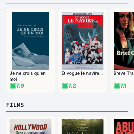
Je ne crois qu’en
Et vogue le navire...
Brève Tr
moi
7.9
7.2
7.1
FILMS