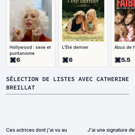
Hollywood : sexe et
L'Été dernier
Abus de f
puritanisme
6
6
5.5
SÉLECTION DE LISTES AVEC CATHERINE
BREILLAT
Ces actrices dont j'ai vu au 
J'ai une signature de 