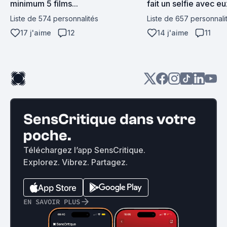
minimum 5 films...
fait un selfie avec eu
contact tactile avec 
Liste de 574 personnalités
Liste de 657 personnali
17 j'aime
12
14 j'aime
11
SensCritique dans votre
poche.
Téléchargez l’app SensCritique.
Explorez. Vibrez. Partagez.
EN SAVOIR PLUS