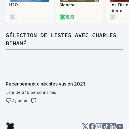
H2O
Blanche
Les Fils d
liberté
-
6.9
-
SÉLECTION DE LISTES AVEC CHARLES
BINAMÉ
Recensement cinéastes vus en 2021
Liste de 346 personnalités
2 j'aime