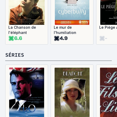
La Chanson de
Le mur de
Le Piège 
l'éléphant
l'humiliation
6.6
4.9
-
SÉRIES