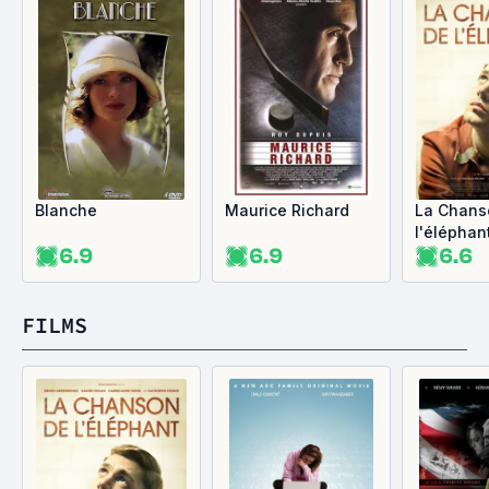
Blanche
Maurice Richard
La Chans
l'éléphan
6.9
6.9
6.6
FILMS