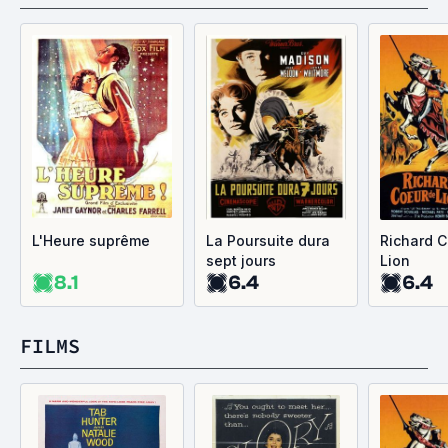
L'Heure suprême
La Poursuite dura
Richard 
sept jours
Lion
8.1
6.4
6.4
FILMS