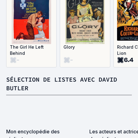
The Girl He Left
Glory
Richard 
Behind
Lion
-
-
6.4
SÉLECTION DE LISTES AVEC DAVID
BUTLER
Mon encyclopédie des 
Les acteurs et actrice