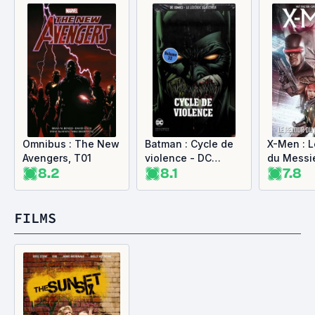
Omnibus : The New
Batman : Cycle de
X-Men : L
Avengers, T01
violence - DC
du Messi
8.2
8.1
7.8
Comics - La
légende de Batman
tome 32
FILMS