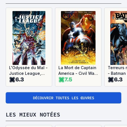
L'Odyssée du Mal -
La Mort de Captain
Terreurs 
Justice League,
America - Civil War,
- Batman 
6.3
7.5
6.3
tome 2
tome 3
Chevalier
tome 1
DÉCOUVRIR TOUTES LES ŒUVRES
LES MIEUX NOTÉES