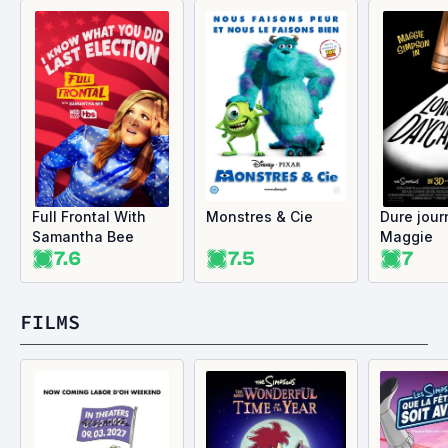
Full Frontal With
Monstres & Cie
Dure jour
Samantha Bee
Maggie
7.6
7.5
7
FILMS