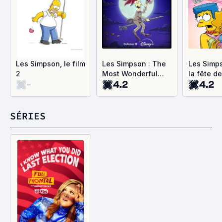
Les Simpson, le film
Les Simpson : The
Les Simp
2
Most Wonderful
la fête d
-
4.2
4.2
Time Of The Year
soit avec
SÉRIES