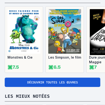
Monstres & Cie
Les Simpson, le film
Dure jour
Maggie
7.5
6.5
7
DÉCOUVRIR TOUTES LES ŒUVRES
LES MIEUX NOTÉES