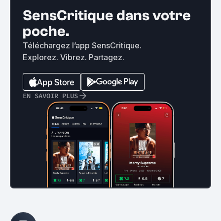
SensCritique dans votre
poche.
Téléchargez l’app SensCritique.
Explorez. Vibrez. Partagez.
EN SAVOIR PLUS