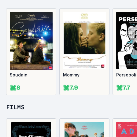
Soudain
Mommy
Persepoli
8
7.9
7.7
FILMS