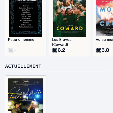
Peau d'homme
Les Braves
Adieu mo
(Coward)
-
6.2
5.8
ACTUELLEMENT