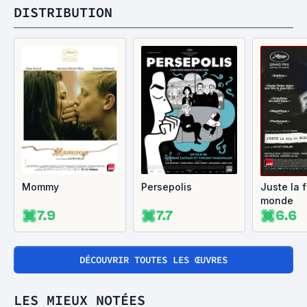
DISTRIBUTION
Mommy
Persepolis
Juste la f
monde
7.9
7.7
6.6
DÉCOUVRIR TOUTES LES ŒUVRES
LES MIEUX NOTÉES