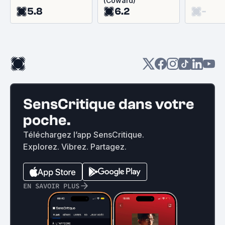
(Coward)
5.8
6.2
-
SensCritique dans votre
poche.
Téléchargez l’app SensCritique.
Explorez. Vibrez. Partagez.
EN SAVOIR PLUS