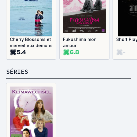
Cherry Blossoms et
Fukushima mon
Short Pla
merveilleux démons
amour
5.4
6.8
-
SÉRIES