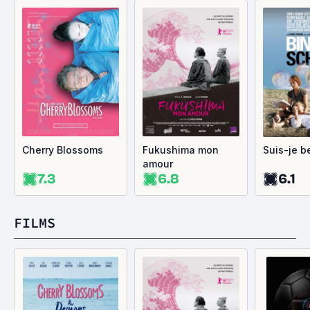
Cherry Blossoms
Fukushima mon
Suis-je be
amour
7.3
6.8
6.1
FILMS