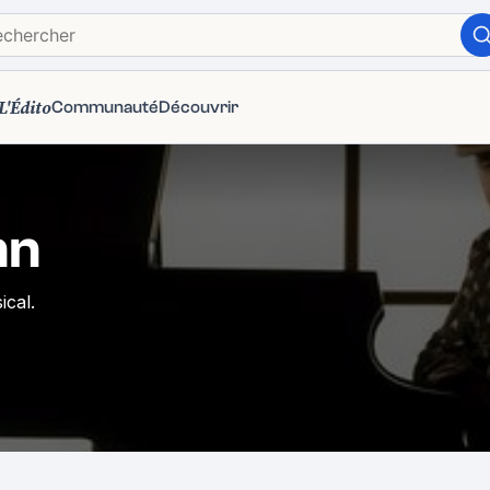
L'Édito
Communauté
Découvrir
hn
ical.