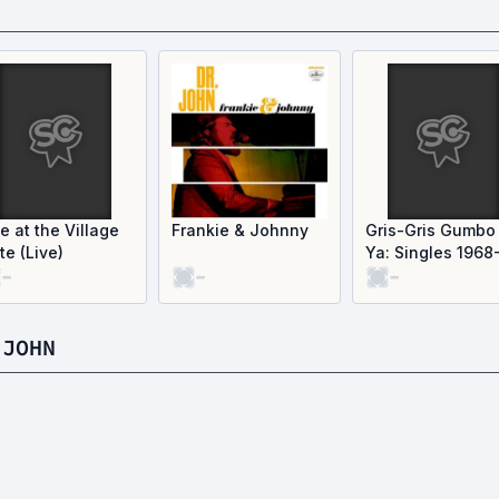
ve at the Village
Frankie & Johnny
Gris-Gris Gumbo
te (Live)
Ya: Singles 1968
-
-
-
1974
 JOHN