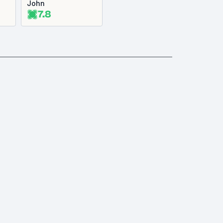
John
7.8