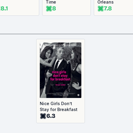
Time
Orleans
8.1
8
7.8
Nice Girls Don’t
Stay for Breakfast
6.3