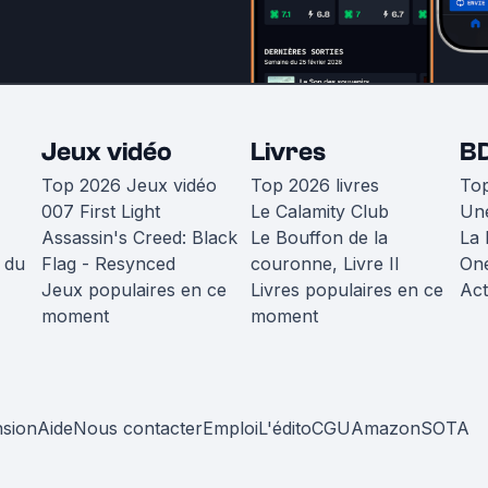
Jeux vidéo
Livres
B
Top 2026 Jeux vidéo
Top 2026 livres
To
007 First Light
Le Calamity Club
Une
Assassin's Creed: Black
Le Bouffon de la
La 
 du
Flag - Resynced
couronne, Livre II
One
Jeux populaires en ce
Livres populaires en ce
Act
moment
moment
nsion
Aide
Nous contacter
Emploi
L'édito
CGU
Amazon
SOTA