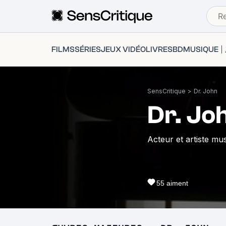
FILMS
SÉRIES
JEUX VIDÉO
LIVRES
BD
MUSIQUE
SensCritique
>
Dr. John
Dr. Jo
Acteur et artiste mus
55
aiment