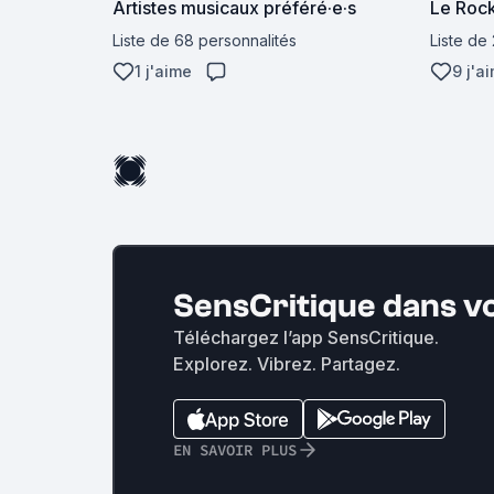
Artistes musicaux préféré·e·s
Le Rock
Liste de 68 personnalités
Liste de
1 j'aime
9 j'a
SensCritique dans v
Téléchargez l’app SensCritique.
Explorez. Vibrez. Partagez.
EN SAVOIR PLUS