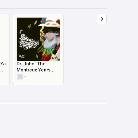
 Ya
Dr. John: The
-
Montreux Years
-
(Live)