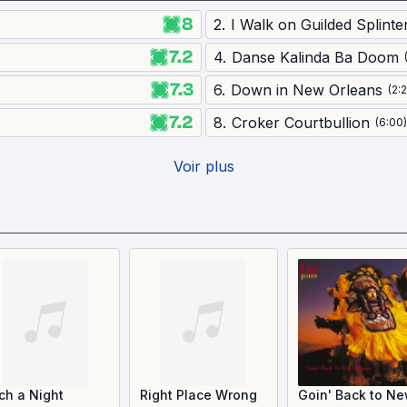
8
2
.
I Walk on Guilded Splinte
7.2
4
.
Danse Kalinda Ba Doom
7.3
6
.
Down in New Orleans
(
2:
7.2
8
.
Croker Courtbullion
(
6:00
)
Voir plus
ch a Night
Right Place Wrong
Goin' Back to N