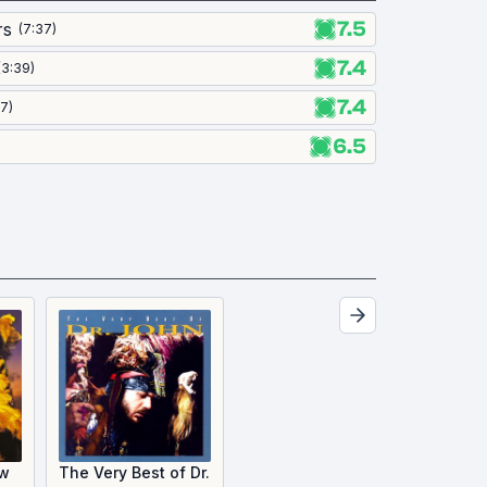
7.5
rs
(
7:37
)
7.4
(
3:39
)
7.4
27
)
6.5
ew
The Very Best of Dr.