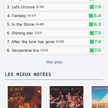
7.9
3
.
Let’s Groove
(
5:35
)
8.4
4
.
Fantasy
(
4:37
)
8.3
5
.
In the Stone
(
4:48
)
7.5
6
.
Shining star
(
2:51
)
7.4
7
.
After the love has gone
(
4:25
)
7.5
8
.
Serpentine fire
(
3:51
)
Voir plus
LES MIEUX NOTÉES