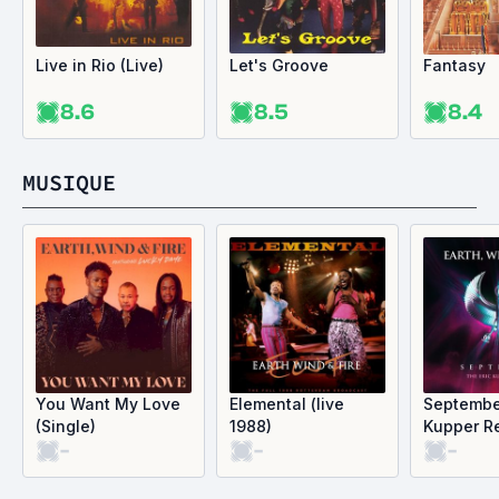
Live in Rio (Live)
Let's Groove
Fantasy
8.6
8.5
8.4
MUSIQUE
You Want My Love
Elemental (live
September
(Single)
1988)
Kupper R
-
-
-