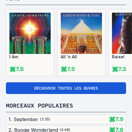
I Am
All 'n All
Raise!
7.5
7.5
7.3
DÉCOUVRIR TOUTES LES ŒUVRES
MORCEAUX POPULAIRES
7.9
1
.
September
(
3:35
)
7.6
2
.
Boogie Wonderland
(
4:48
)