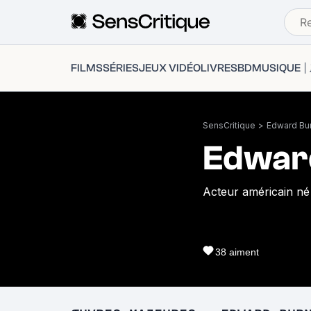
FILMS
SÉRIES
JEUX VIDÉO
LIVRES
BD
MUSIQUE
SensCritique
>
Edward Bu
Edwar
Acteur américain né 
38
aiment