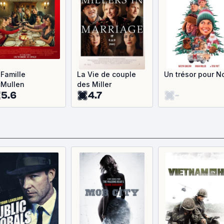
 Famille
La Vie de couple
Un trésor pour N
Mullen
des Miller
5.6
4.7
-