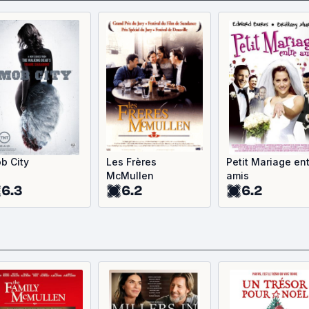
b City
Les Frères
Petit Mariage en
McMullen
amis
6.3
6.2
6.2