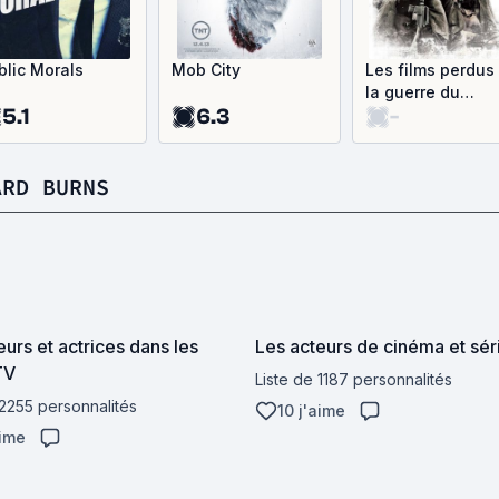
blic Morals
Mob City
Les films perdus
la guerre du
5.1
6.3
-
Vietnam
ARD BURNS
eurs et actrices dans les
Les acteurs de cinéma et sér
TV
Liste de 1187 personnalités
 2255 personnalités
10 j'aime
aime