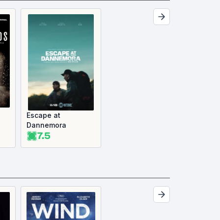
Escape at
Dannemora
7.5