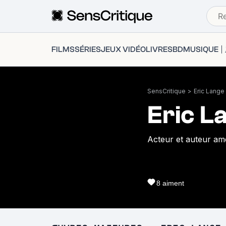
FILMS
SÉRIES
JEUX VIDÉO
LIVRES
BD
MUSIQUE
SensCritique
>
Eric Lange
Eric L
Acteur et auteur amé
8
aiment