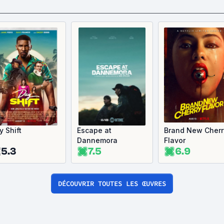
y Shift
Escape at
Brand New Cherr
Dannemora
Flavor
5.3
7.5
6.9
DÉCOUVRIR TOUTES LES ŒUVRES