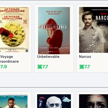
 Voyage
Unbelievable
Narcos
traordinaire
7.9
7.7
7.7