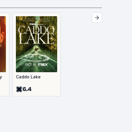
y
Caddo Lake
6.4