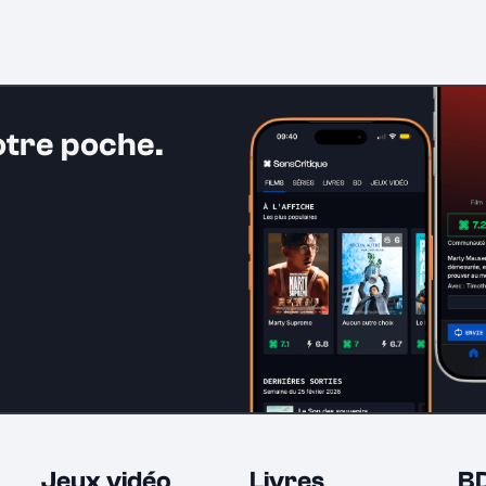
otre poche.
Jeux vidéo
Livres
B