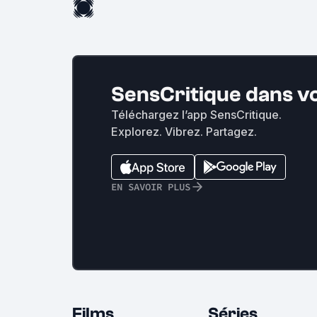
SensCritique dans v
Téléchargez l’app SensCritique.
Explorez. Vibrez. Partagez.
EN SAVOIR PLUS
Films
Séries