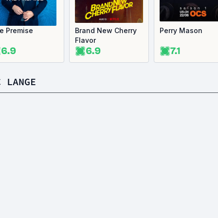
e Premise
Brand New Cherry
Perry Mason
Flavor
6.9
6.9
7.1
C LANGE