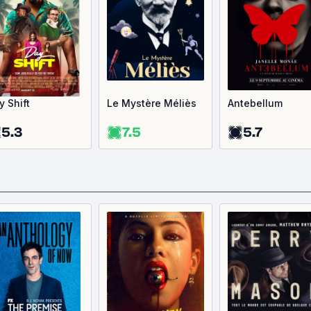
y Shift
Le Mystère Méliès
Antebellum
5.3
7.5
5.7