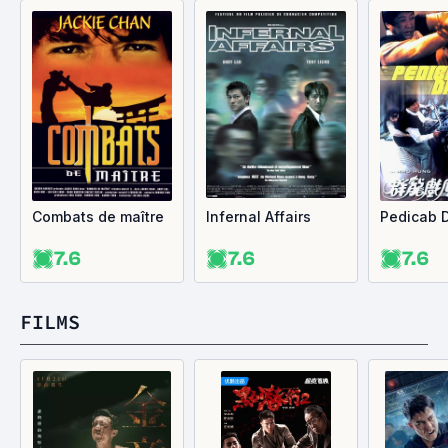
Combats de maître
Infernal Affairs
Pedicab D
7.6
7.6
7.6
FILMS