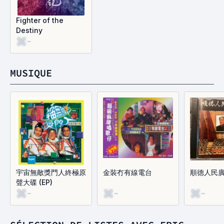
Fighter of the
Destiny
-
MUSIQUE
宇宙無敵獎門人終極原
金裝冇有線電台
順德人民
聲大碟 (EP)
-
-
-