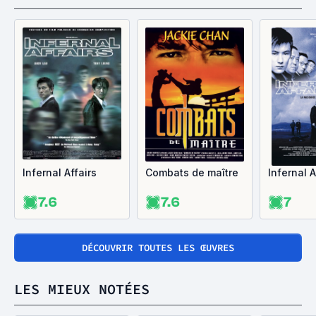
Infernal Affairs
Combats de maître
Infernal Af
7.6
7.6
7
DÉCOUVRIR TOUTES LES ŒUVRES
LES MIEUX NOTÉES