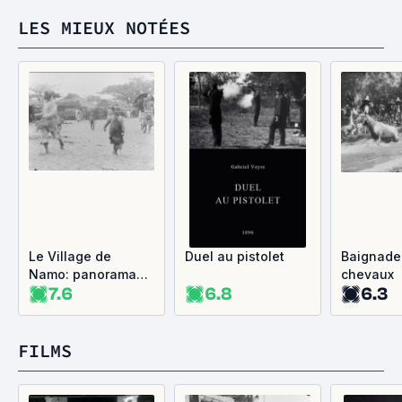
LES MIEUX NOTÉES
Le Village de
Duel au pistolet
Baignade
Namo: panorama
chevaux
7.6
6.8
6.3
pris d'une chaise a
porteurs
FILMS