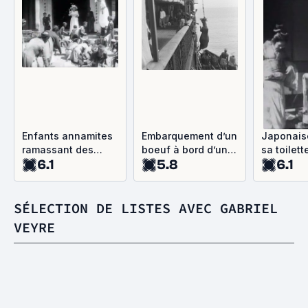
Enfants annamites
Embarquement d’un
Japonais
ramassant des
boeuf à bord d’un
sa toilett
6.1
5.8
6.1
sapèques devant la
navire
Pagode des Dames
SÉLECTION DE LISTES AVEC GABRIEL
VEYRE