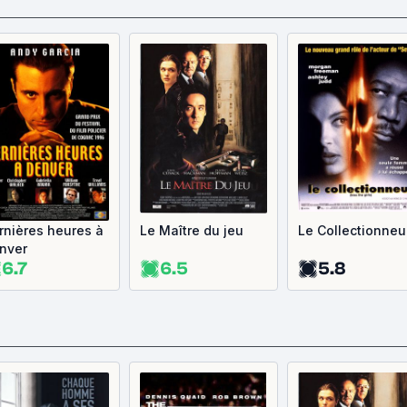
rnières heures à
Le Maître du jeu
Le Collectionneu
nver
6.7
6.5
5.8