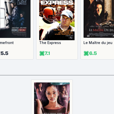
mefront
The Express
Le Maître du jeu
5.5
7.1
6.5