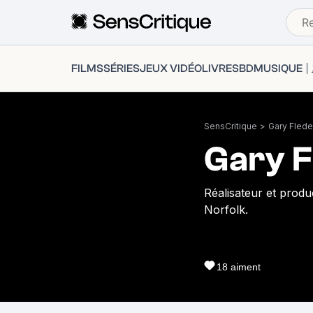
FILMS
SÉRIES
JEUX VIDÉO
LIVRES
BD
MUSIQUE
SensCritique
>
Gary Flede
Gary F
Réalisateur et prod
Norfolk.
18
aiment