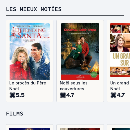
LES MIEUX NOTÉES
Le procès du Père
Noël sous les
Un grand 
Noël
couvertures
Noël
5.5
4.7
4.7
FILMS