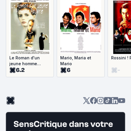
Le Roman d'un
Mario, Maria et
Rossini ! 
jeune homme
Mario
6.2
6
-
pauvre
SensCritique dans votre