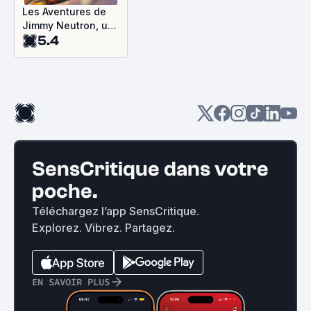
Les Aventures de
Jimmy Neutron, un
5.4
garçon génial
SensCritique dans votre
poche.
Téléchargez l’app SensCritique.
Explorez. Vibrez. Partagez.
EN SAVOIR PLUS