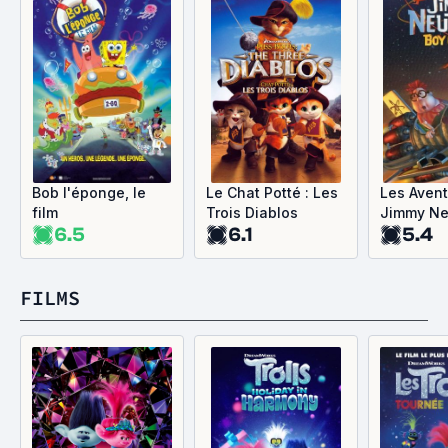
Bob l'éponge, le
Le Chat Potté : Les
Les Aven
film
Trois Diablos
Jimmy Ne
6.5
6.1
5.4
garçon gé
FILMS