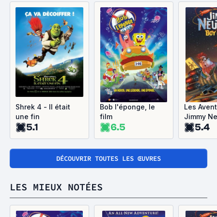
Shrek 4 - Il était
Bob l'éponge, le
Les Aven
une fin
film
Jimmy Ne
5.1
6.5
5.4
garçon gé
DÉCOUVRIR TOUTES LES ŒUVRES
LES MIEUX NOTÉES