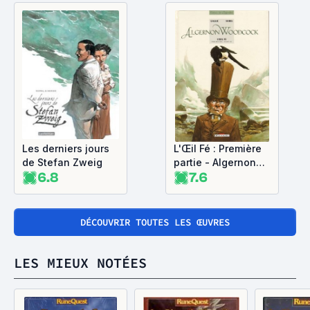
Les derniers jours
L'Œil Fé : Première
de Stefan Zweig
partie - Algernon
6.8
7.6
Woodcock, tome 1
DÉCOUVRIR TOUTES LES ŒUVRES
LES MIEUX NOTÉES