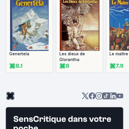
Genertela
Les dieux de
Le maître
Glorantha
8.1
8
7.9
SensCritique dans votre
poche.